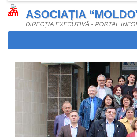
26
ASOCIAȚIA “MOLDO
ani
DIRECȚIA EXECUTIVĂ - PORTAL INF