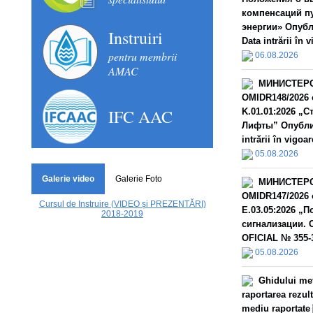
компенсаций п
энергии» Опубл
Instruiri
Data intrării în 
pentru membrii
06.08.2026
AMAC
МИНИСТЕРС
OMIDR148/2026 
IFC AAC
K.01.01:2026 „
Лифты” Опублик
intrării în vigoar
05.08.2026
Galerie video
Galerie Foto
МИНИСТЕРС
OMIDR147/2026 
Cursul de Instruire (VIDEO și PREZENTĂRI)
E.03.05:2026 „
2018-2019
сигнализации. 
OFICIAL № 355-3
05.08.2026
Ghidului met
raportarea rezult
mediu raportate