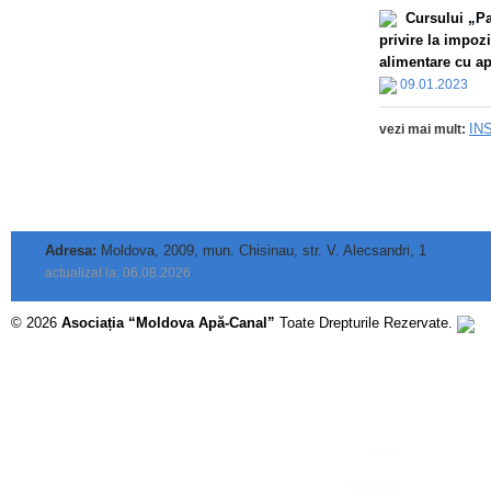
Сursului „Par
privire la impoz
alimentare cu apă
09.01.2023
IN
vezi mai mult:
Adresa:
Moldova, 2009, mun. Chisinau, str. V. Alecsandri, 1
actualizat la: 06.08.2026
© 2026
Asociația “Moldova Apă-Canal”
Toate Drepturile Rezervate.