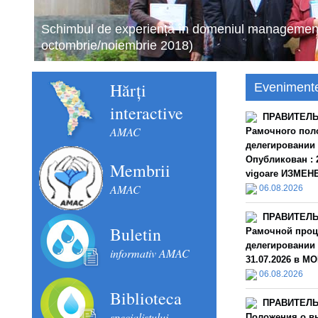
Schimbul de experiență în domeniul managementul
octombrie/noiembrie 2018)
Hărți
Eveniment
interactive
ПРАВИТЕЛЬС
AMAC
Рамочного пол
делегировании
Опубликован : 2
Membrii
vigoare ИЗМЕНЕН
AMAC
06.08.2026
ПРАВИТЕЛЬС
Buletin
Рамочной проц
делегировании 
informativ AMAC
31.07.2026 в MO
06.08.2026
Biblioteca
ПРАВИТЕЛЬС
specialistului
Положения о в