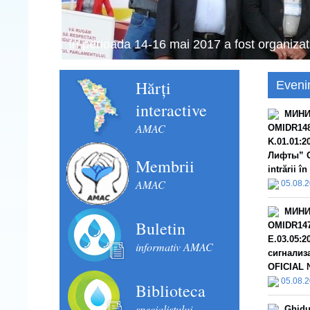
Schimbul de experiență în domeniul financia
septembrie 2018).
Hărți
Eveni
interactive
МИНИ
AMAC
OMIDR148
K.01.01:
Лифты” О
Membrii
intrării î
AMAC
05.08.
МИНИ
Buletin
OMIDR147
E.03.05:
informativ AMAC
сигнализ
OFICIAL №
05.08.
Biblioteca
specialistului
Ghidu