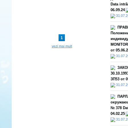
Data intr
06.09.24
31.07.
ПРАВ
Положени
1
индивиду
MONITORU
vezi mai mult
от 05.06.
31.07.
ЗАКОН
30.10.199
ЗП53 от 0
31.07.
ПАРЛА
окружающ
№ 378 Dat
04.02.25
31.07.