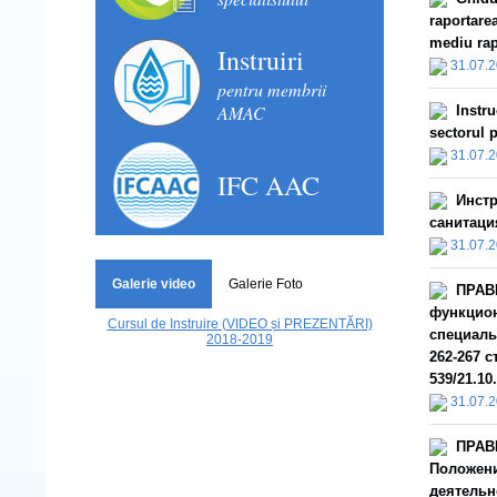
raportarea
mediu rap
Instruiri
31.07.
pentru membrii
AMAC
Instru
sectorul p
31.07.
IFC AAC
Инстр
санитаци
31.07.
Galerie video
Galerie Foto
ПРАВ
функцион
Cursul de Instruire (VIDEO și PREZENTĂRI)
специаль
2018-2019
262-267 с
539/21.10.
31.07.
ПРАВ
Положени
деятельн