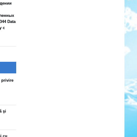
ждении
еленных
344 Data
у с
 privire
ă şi
ei cu