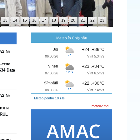
ul SC ApaVital SA, orașul Iași, România (26-28
13
14
15
16
17
18
19
20
21
22
23
25
26
27
28
29
30
31
32
33
34
35
Meteo în Chişinău
+24..+36°C
Joi
АЗ №
06.08.26
Vînt 5.3m/s
ьстве.
+23..+34°C
Vineri
34 Data
07.08.26
Vînt 6.5m/s
+22..+30°C
Sîmbătă
08.08.26
Vînt 7.4m/s
АЗ №
Meteo pentru 10 zile
meteo2.md
ия и
ORUL
nomici,