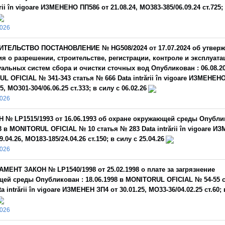
ării în vigoare ИЗМЕНЕНО ПП586 от 21.08.24, МО383-385/06.09.24 ст.725;
2026
ИТЕЛЬСТВО ПОСТАНОВЛЕНИЕ № HG508/2024 от 17.07.2024 oб утвер
я о разрешении, строительстве, регистрации, контроле и эксплуата
альных систем сбора и очистки сточных вод Опубликован : 06.08.20
L OFICIAL № 341-343 статья № 666 Data intrării în vigoare ИЗМЕНЕН
25, МО301-304/06.06.25 ст.333; в силу с 06.02.26
2026
 № LP1515/1993 от 16.06.1993 об охране окружающей среды Опубли
3 в MONITORUL OFICIAL № 10 статья № 283 Data intrării în vigoare И
9.04.26, МО183-185/24.04.26 ст.150; в силу с 25.04.26
2026
МЕНТ ЗАКОН № LP1540/1998 от 25.02.1998 о плате за загрязнение
ей среды Опубликован : 18.06.1998 в MONITORUL OFICIAL № 54-55 
a intrării în vigoare ИЗМЕНЕН ЗП4 от 30.01.25, МО33-36/04.02.25 ст.60; 
2026