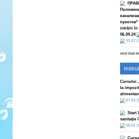
ПРАВ
Положени
канализа
пунктов*
intrării 
06.09.24
31.07.
vezi mai m
Instrui
Сursului „
la impozi
alimentare
07.02.
Start 
sanitaţie
09.01.
Сursul