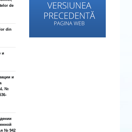
telor de
lor din
 и
зации и
а
AL №
536-
ждении
венной
ья № 942