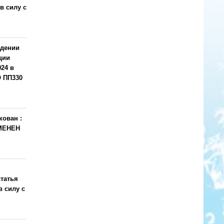
 в силу с
ждении
ции
24 в
О ПП330
кован :
ЗМЕНЕН
статья
в силу с