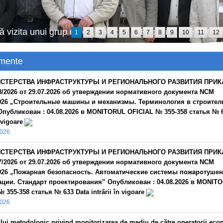
r contabil, la Centrul de Formare Profesională din cadr
1
2
3
4
5
6
7
8
9
10
11
12
24
mente
СТЕРСТВА ИНФРАСТРУКТУРЫ И РЕГИОНАЛЬНОГО РАЗВИТИЯ ПРИК
/2026 от 29.07.2026 об утверждении нормативного документа NCM
2026 „Строительные машины и механизмы. Терминология в строител
публикован : 04.08.2026 в MONITORUL OFICIAL № 355-358 статья № 6
n vigoare
2026
СТЕРСТВА ИНФРАСТРУКТУРЫ И РЕГИОНАЛЬНОГО РАЗВИТИЯ ПРИК
/2026 от 29.07.2026 об утверждении нормативного документа NCM
2026 „Пожарная безопасность. Автоматические системы пожаротушен
ации. Стандарт проектирования” Опубликован : 04.08.2026 в MONIT
 355-358 статья № 633 Data intrării în vigoare
2026
lui metodologic privind monitorizarea de mediu de către operatorii eco