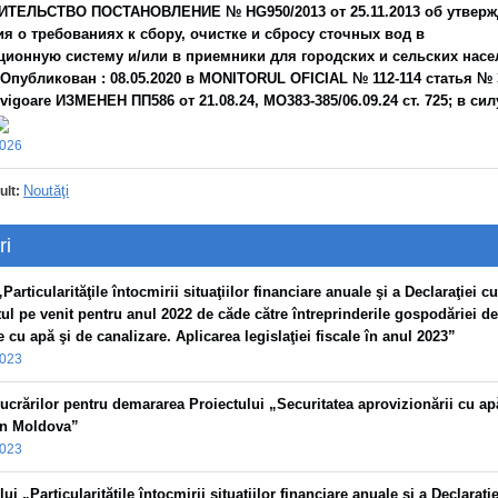
ИТЕЛЬСТВО ПОСТАНОВЛЕНИЕ № HG950/2013 от 25.11.2013 об утвер
я о требованиях к сбору, очистке и сбросу сточных вод в
ционную систему и/или в приемники для городских и сельских нас
 Опубликован : 08.05.2020 в MONITORUL OFICIAL № 112-114 статья № 
în vigoare ИЗМЕНЕН ПП586 от 21.08.24, MO383-385/06.09.24 ст. 725; в сил
2026
Noutăţi
ult:
ri
Particularităţile întocmirii situaţiilor financiare anuale şi a Declaraţiei cu
tul pe venit pentru anul 2022 de căde către întreprinderile gospodăriei de
 cu apă şi de canalizare. Aplicarea legislaţiei fiscale în anul 2023”
2023
lucrărilor pentru demararea Proiectului „Securitatea aprovizionării cu ap
 în Moldova”
2023
ui „Particularităţile întocmirii situaţiilor financiare anuale şi a Declaraţi