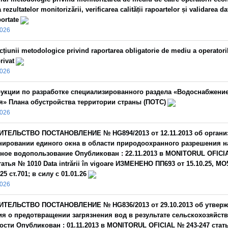
 rezultatelor monitorizării, verificarea calității rapoartelor și validarea da
ortate
2026
cțiunii metodologice privind raportarea obligatorie de mediu a operatori
rivat
2026
укции по разработке специализированного раздела «Водоснабжение
я» Плана обустройства территории страны (ПОТС)
2026
ИТЕЛЬСТВО ПОСТАНОВЛЕНИЕ № HG894/2013 от 12.11.2013 об органи
ировании единого окна в области природоохранного разрешения н
ное водопользование Опубликован : 22.11.2013 в MONITORUL OFICI
татья № 1010 Data intrării în vigoare ИЗМЕНЕНО ПП693 от 15.10.25, MO
25 ст.701; в силу с 01.01.26
2026
ИТЕЛЬСТВО ПОСТАНОВЛЕНИЕ № HG836/2013 от 29.10.2013 об утвер
я о предотвращении загрязнения вод в результате сельскохозяйст
ости Опубликован : 01.11.2013 в MONITORUL OFICIAL № 243-247 стат