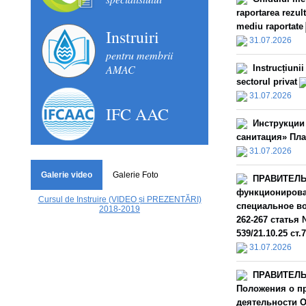
raportarea rezult
mediu raportate
Instruiri
31.07.2026
pentru membrii
AMAC
Instrucțiuni
sectorul privat
31.07.2026
IFC AAC
Инструкции
санитация» Пла
31.07.2026
Galerie video
Galerie Foto
ПРАВИТЕЛЬС
функционирова
Cursul de Instruire (VIDEO și PREZENTĂRI)
специальное во
2018-2019
262-267 статья 
539/21.10.25 ст.
31.07.2026
ПРАВИТЕЛЬС
Положения о пр
деятельности О