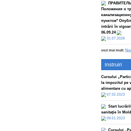
ПРАВИТЕЛЬС
Положения о тр
канализационну
пунктов* Опубл
intrării în vigo
06.09.24
31.07.2026
Nou
vezi mai mult:
Instruiri
Сursului „Particu
la impozitul pe 
alimentare cu apă
07.02.2023
Start lucrăr
sanitaţie în Mol
09.01.2023
Сursului „Par