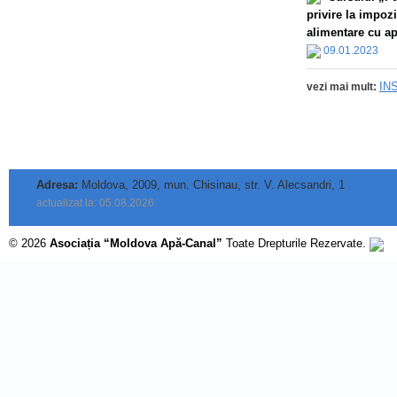
privire la impoz
alimentare cu apă
09.01.2023
IN
vezi mai mult:
Adresa:
Moldova, 2009, mun. Chisinau, str. V. Alecsandri, 1
actualizat la: 05.08.2026
© 2026
Asociația “Moldova Apă-Canal”
Toate Drepturile Rezervate.