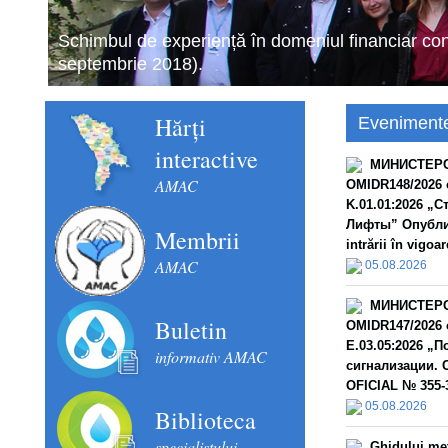
Schimbul de experiență în domeniul financiar con
septembrie 2018).
Hărți
Eveniment
interactive
МИНИСТЕРС
AMAC
OMIDR148/2026 
K.01.01:2026 „
Лифты” Опублик
Membrii
intrării în vigoar
AMAC
05.08.2026
МИНИСТЕРС
Buletin
OMIDR147/2026 
E.03.05:2026 „
informativ AMAC
сигнализации. 
OFICIAL № 355-3
05.08.2026
Biblioteca
specialistului
Ghidului met