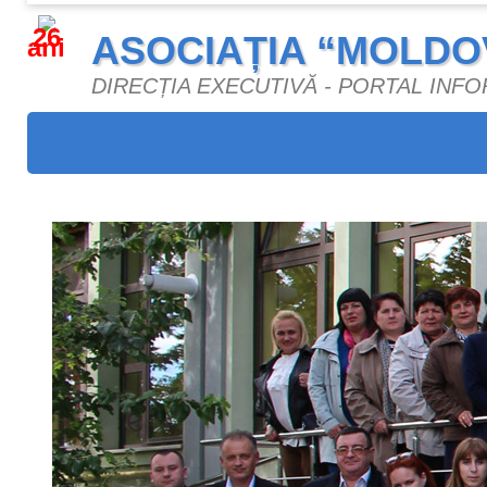
26
ASOCIAȚIA “MOLDO
ani
DIRECȚIA EXECUTIVĂ - PORTAL INF