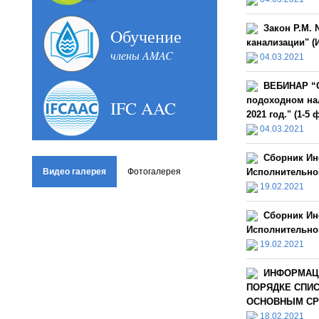
Закон Р.М. 
Oбучение
канализации" (И
члены AMAC
04.03.2021
ВЕБИНАР “О
подоходном нал
IFC AAC
2021 год." (1-5
04.03.2021
Сборник Ин
Видео галерея
Фотогалерея
Исполнительной
19.02.2021
Сборник Ин
Исполнительной
19.02.2021
ИНФОРМАЦ
ПОРЯДКЕ СПИ
ОСНОВНЫМ СРЕ
18.02.2021