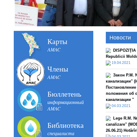
Новости
Карты
AMAC
DISPOZIŢIA n
Republicii Mold
19.04.2021
Члены
Закон Р.М. 
AMAC
канализации" (И
Постановление 
Бюллетень
положения об 
канализации "
информационный
04.03.2021
AMAC
Lege R.M. Nr
Библиотека
canalizare" (MOD
26.06.21) Hotărî
специалиста
04.03.2021