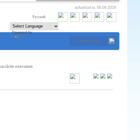
actualizat la: 06.08.2026
Româna
Русский
Powered by
Translate
crările executate