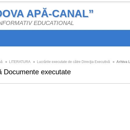
DOVA APĂ-CANAL”
 INFORMATIV EDUCATIONAL
nă
»
LITERATURA
»
Lucrările executate de către Direcţia Executivă
» Arhiva Lu
ă Documente executate