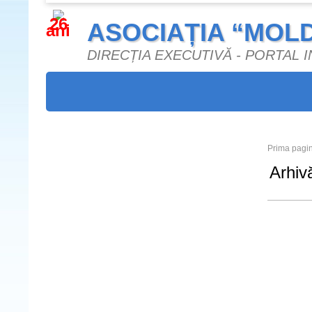
26
ASOCIAȚIA “MOL
ani
DIRECȚIA EXECUTIVĂ - PORTAL
Prima pagi
Arhiv