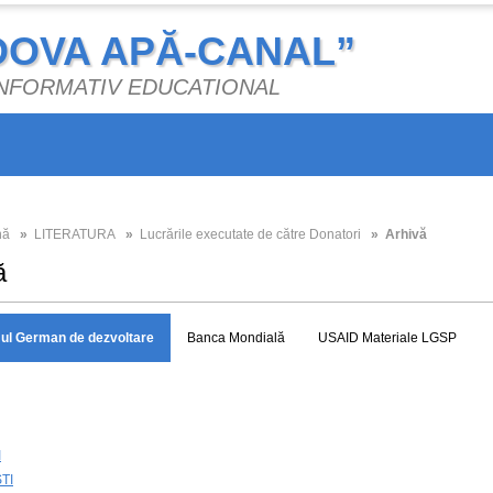
DOVA APĂ-CANAL”
 INFORMATIV EDUCATIONAL
nă
»
LITERATURA
»
Lucrările executate de către Donatori
» Arhivă
ă
ul German de dezvoltare
Banca Mondială
USAID Materiale LGSP
I
TI