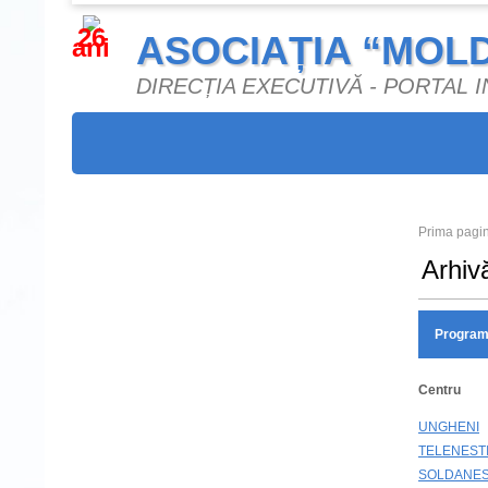
26
ASOCIAȚIA “MOL
ani
DIRECȚIA EXECUTIVĂ - PORTAL
Prima pagi
Arhiv
Program
Centru
UNGHENI
TELENEST
SOLDANES