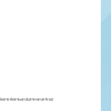
, Ñ€Ð°Ð·Ñ€Ð°Ð±Ð¾Ñ‚Ð°Ð½Ð½Ð°Ñ GIZ