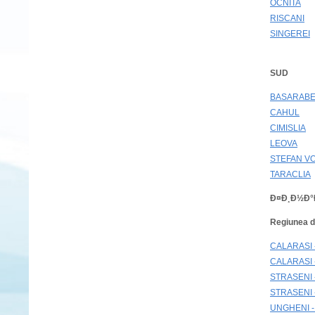
OCNITA
RISCANI
SINGEREI
SUD
BASARAB
CAHUL
CIMISLIA
LEOVA
STEFAN V
TARACLIA
Ð¤Ð¸Ð½Ð°
Regiunea d
CALARASI 
CALARASI -
STRASENI 
STRASENI -
UNGHENI -