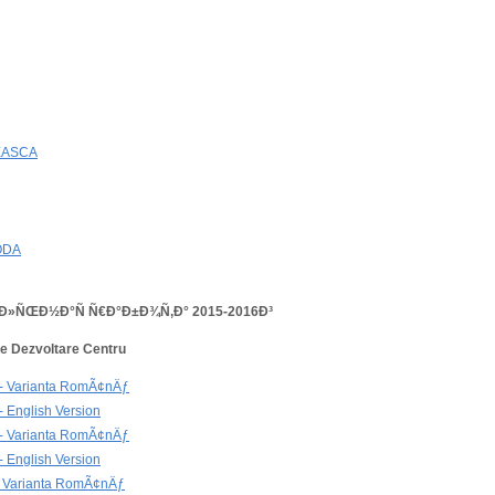
EASCA
ODA
Ð»ÑŒÐ½Ð°Ñ Ñ€Ð°Ð±Ð¾Ñ‚Ð° 2015-2016Ð³
e Dezvoltare Centru
- Varianta RomÃ¢nÄƒ
 English Version
- Varianta RomÃ¢nÄƒ
 English Version
 Varianta RomÃ¢nÄƒ