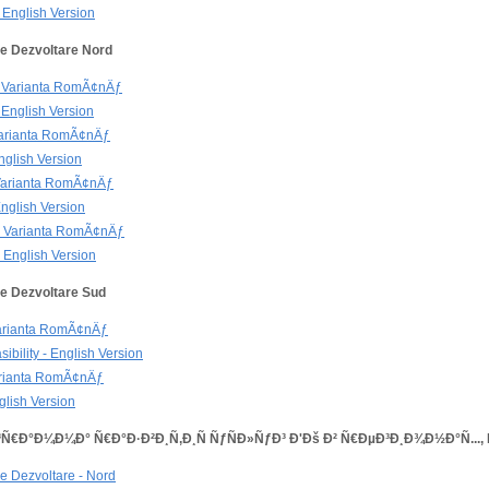
English Version
e Dezvoltare Nord
 Varianta RomÃ¢nÄƒ
English Version
arianta RomÃ¢nÄƒ
glish Version
Varianta RomÃ¢nÄƒ
nglish Version
 Varianta RomÃ¢nÄƒ
 English Version
e Dezvoltare Sud
arianta RomÃ¢nÄƒ
bility - English Version
rianta RomÃ¢nÄƒ
lish Version
€Ð°Ð¼Ð¼Ð° Ñ€Ð°Ð·Ð²Ð¸Ñ‚Ð¸Ñ ÑƒÑÐ»ÑƒÐ³ Ð'Ðš Ð² Ñ€ÐµÐ³Ð¸Ð¾Ð½Ð°Ñ...
e Dezvoltare - Nord