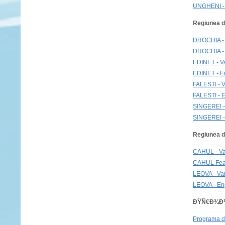
UNGHENI - 
Regiunea d
DROCHIA -
DROCHIA - 
EDINET - V
EDINET - En
FALESTI - 
FALESTI - E
SINGEREI -
SINGEREI -
Regiunea d
CAHUL - V
CAHUL Feasi
LEOVA - Va
LEOVA - Eng
ÐŸÑ€Ð¾Ð³Ñ
Programa d